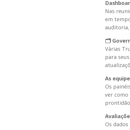
Dashboar
Nas reuni
em tempo 
auditoria
🗂️ Gover
Várias Tr
para seus 
atualizaçõ
As equipe
Os painéis
ver como 
prontidão
Avaliaçõe
Os dados 