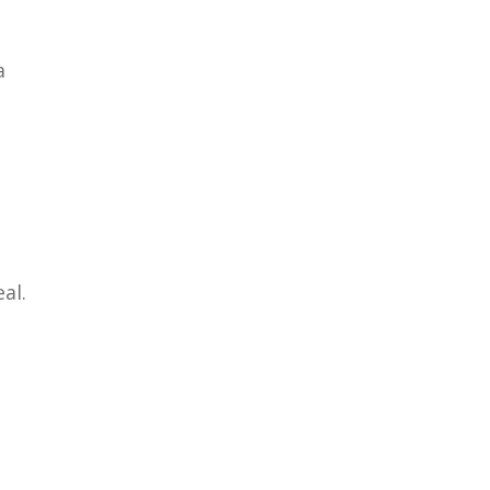
a
al.