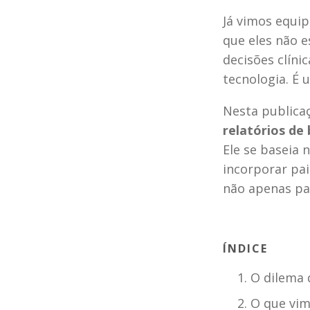
Já vimos equi
que eles não e
decisões clíni
tecnologia. É 
Nesta publica
relatórios de
Ele se baseia
incorporar pai
não apenas pa
ÍNDICE
O dilema 
O que vim