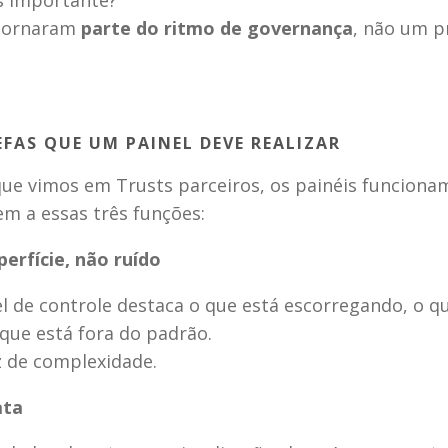
s importante?
tornaram 
parte do ritmo de governança
, não um pr
EFAS QUE UM PAINEL DEVE REALIZAR 
ue vimos em Trusts parceiros, os painéis funciona
m a essas três funções:
uperfície, não ruído
de controle destaca o que está escorregando, o qu
que está fora do padrão.
z de complexidade.
ata