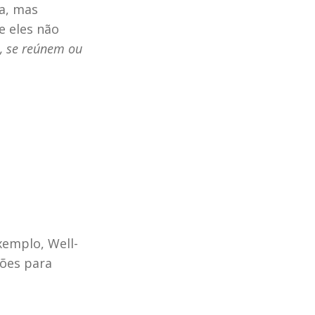
a, mas 
 eles não 
 se reúnem ou 
xemplo, Well-
ões para 