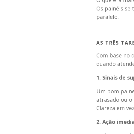
O que era mai
Os painéis se 
paralelo.
AS TRÊS TAR
Com base no q
quando atende
1. Sinais de s
Um bom painel 
atrasado ou o 
Clareza em ve
2. Ação imedi