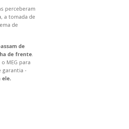
as perceberam 
, a tomada de 
lema de 
passam de 
ha de frente
. 
 o MEG para 
garantia - 
 ele.