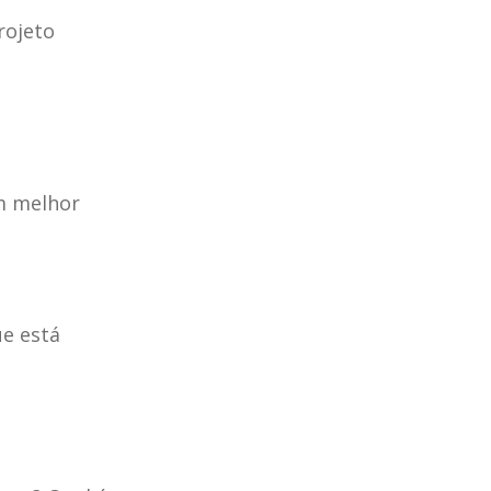
ojeto 
m melhor 
e está 