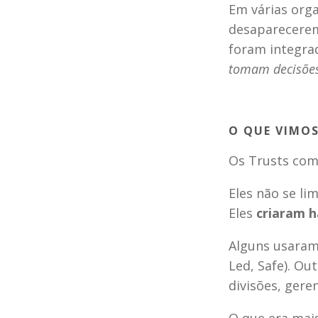
Em várias orga
desaparecerem 
foram integra
tomam decisões
O QUE VIMOS
Os Trusts com
Eles não se li
Eles 
criaram h
Alguns usaram 
Led, Safe). Ou
divisões, gere