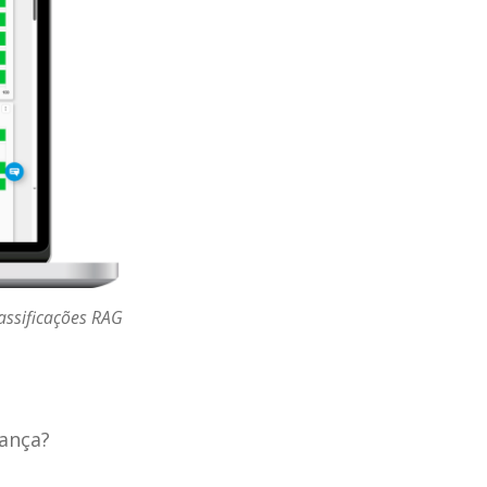
ssificações RAG
nança?