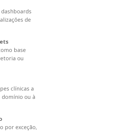
 dashboards 
lizações de 
ets
como base 
etoria ou 
es clínicas a 
 domínio ou à 
o
o por exceção, 