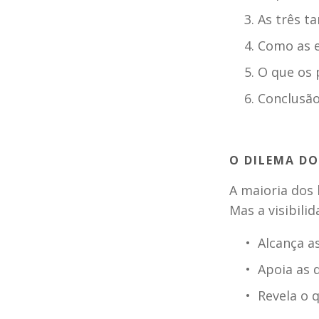
As três t
Como as e
O que os 
Conclusão
O DILEMA DO
A maioria dos 
Mas a visibilid
Alcança a
Apoia as 
Revela o 