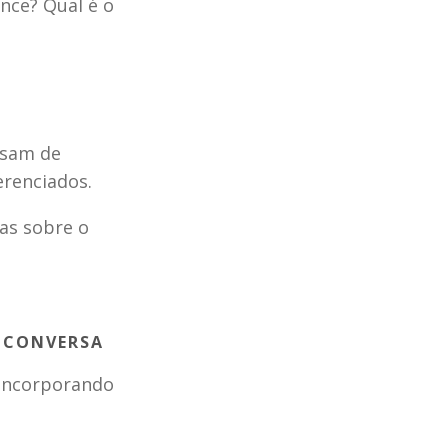
ce? Qual é o 
sam de 
erenciados.
as sobre o 
 CONVERSA 
incorporando 